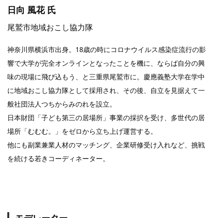
日向 風花 氏
尾鷲市地域おこし協力隊
神奈川県横浜市出身。18歳の時にコロナウイルス感染症流行の影
響で大学が完全オンラインとなったことを機に、ならば自分の興
味の現場に飛び込もう、と三重県尾鷲市に。慶應義塾大学在学中
に地域おこし協力隊として採用され、その後、自立を見据えて一
般社団法人つちからみのれを設立。
日本財団「子ども第三の居場所」事業の採択を受け、多世代の居
場所「むむむ。」をゼロから立ち上げ運営する。
他にも副業兼業人材のマッチング、企業研修受け入れなど、挑戦
を続ける若きコーディネーター。
モデレーター