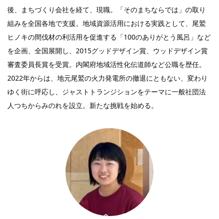
後、まちづくり会社を経て、現職。「そのまちならでは」の取り
組みを全国各地で支援。地域資源活用における実践として、尾鷲
ヒノキの間伐材の利活用を促進する「100のありがとう風呂」など
を企画、全国展開し、2015グッドデザイン賞、ウッドデザイン賞
審査委員長賞を受賞。内閣府地域活性化伝道師など公職を歴任。
2022年からは、地元尾鷲の火力発電所の撤退にともない、変わり
ゆく街に呼応し、ジャストトランジションをテーマに一般社団法
人つちからみのれを設立。新たな挑戦を始める。