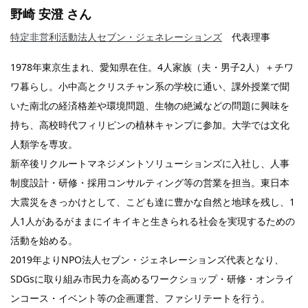
野崎 安澄
さん
特定非営利活動法人セブン・ジェネレーションズ
代表理事
1978年東京生まれ、愛知県在住。4人家族（夫・男子2人）＋チワ
ワ暮らし。小中高とクリスチャン系の学校に通い、課外授業で聞
いた南北の経済格差や環境問題、生物の絶滅などの問題に興味を
持ち、高校時代フィリピンの植林キャンプに参加。大学では文化
人類学を専攻。
新卒後リクルートマネジメントソリューションズに入社し、人事
制度設計・研修・採用コンサルティング等の営業を担当。東日本
大震災をきっかけとして、こども達に豊かな自然と地球を残し、1
人1人があるがままにイキイキと生きられる社会を実現するための
活動を始める。
2019年よりNPO法人セブン・ジェネレーションズ代表となり、
SDGsに取り組み市民力を高めるワークショップ・研修・オンライ
ンコース・イベント等の企画運営、ファシリテートを行う。