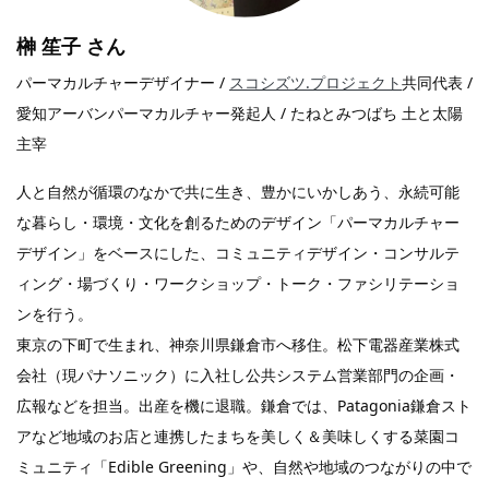
榊 笙子
さん
パーマカルチャーデザイナー /
スコシズツ.プロジェクト
共同代表 /
愛知アーバンパーマカルチャー発起人 / たねとみつばち 土と太陽
主宰
人と自然が循環のなかで共に生き、豊かにいかしあう、永続可能
な暮らし・環境・文化を創るためのデザイン「パーマカルチャー
デザイン」をベースにした、コミュニティデザイン・コンサルテ
ィング・場づくり・ワークショップ・トーク・ファシリテーショ
ンを行う。
東京の下町で生まれ、神奈川県鎌倉市へ移住。松下電器産業株式
会社（現パナソニック）に入社し公共システム営業部門の企画・
広報などを担当。出産を機に退職。鎌倉では、Patagonia鎌倉スト
アなど地域のお店と連携したまちを美しく＆美味しくする菜園コ
ミュニティ「Edible Greening」や、自然や地域のつながりの中で