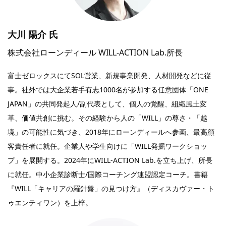
大川 陽介
氏
株式会社ローンディール WILL-ACTION Lab.所長
富士ゼロックスにてSOL営業、新規事業開発、人材開発などに従
事。社外では大企業若手有志1000名が参加する任意団体「ONE
JAPAN」の共同発起人/副代表として、個人の覚醒、組織風土変
革、価値共創に挑む。その経験から人の「WILL」の尊さ・「越
境」の可能性に気づき、2018年にローンディールへ参画、最高顧
客責任者に就任。企業人や学生向けに「WILL発掘ワークショッ
プ」を展開する。2024年にWILL-ACTION Lab.を立ち上げ、所長
に就任。中小企業診断士/国際コーチング連盟認定コーチ。書籍
『WILL「キャリアの羅針盤」の見つけ方』（ディスカヴァー・ト
ゥエンティワン）を上梓。