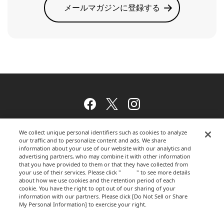
メールマガジンに登録する
Facebook
Twitter
Instagram
We collect unique personal identifiers such as cookies to analyze
our traffic and to personalize content and ads. We share
ウェブサイトのご利用について
information about your use of our website with our analytics and
advertising partners, who may combine it with other information
that you have provided to them or that they have collected from
your use of their services. Please click "
here
" to see more details
about how we use cookies and the retention period of each
プライバシーポリシー
cookie. You have the right to opt out of our sharing of your
information with our partners. Please click [Do Not Sell or Share
My Personal Information] to exercise your right.
Privacy Policy
運営会社
Change your sell or share preference