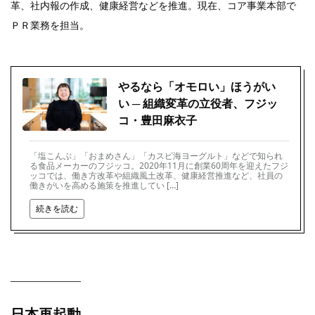
革、社内報の作成、健康経営などを推進。現在、コア事業本部で
ＰＲ業務を担当。
やるなら「オモロい」ほうがい
い ─ 組織変革の立役者、フジッ
コ・豊田麻衣子
「塩こんぶ」「おまめさん」「カスピ海ヨーグルト」などで知られ
る食品メーカーのフジッコ。2020年11月に創業60周年を迎えたフジ
ッコでは、働き方改革や組織風土改革、健康経営推進など、社員の
働きがいを高める施策を推進してい […]
続きを読む
日本再起動