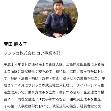
豊田 麻衣子
フジッコ株式会社 コア事業本部
平成１４年３月防衛省海上自衛隊入隊。広島県江田島市にある海
上自衛隊幹部候補生学校を経て、横須賀、岩国、市ヶ谷等におい
て、契約・法務・補給・監察・監査・総務などの業務を担当。 平
成２９年４月にフジッコ株式会社に入社後は、ダイバーシティ推
進室において、働き方改革を立案・実行する傍ら、企業理念再構
築ＰＪ・同理念浸透ＰＪに参加するなど、組織風土改革を推進。
その後、人事総務部において、就業規則の策定、社員食堂の改