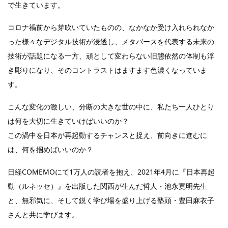
で生きています。
コロナ禍前から芽吹いていたものの、なかなか受け入れられなか
った様々なデジタル技術が浸透し、メタバースを代表する未来の
技術が話題になる一方、頑として変わらない旧態依然の体制も浮
き彫りになり、そのコントラストはますます色濃くなっていま
す。
こんな変化の激しい、分断の大きな世の中に、私たち一人ひとり
は何を大切に生きていけばいいのか？
この渦中を日本が再起動するチャンスと捉え、前向きに進むに
は、何を掴めばいいのか？
日経COMEMOにて1万人の読者を抱え、2021年4月に『日本再起
動（ルネッセ）』を出版した関西が生んだ哲人・池永寛明先生
と、無邪気に、そして鋭く学び場を盛り上げる塾頭・豊田麻衣子
さんと共に学びます。