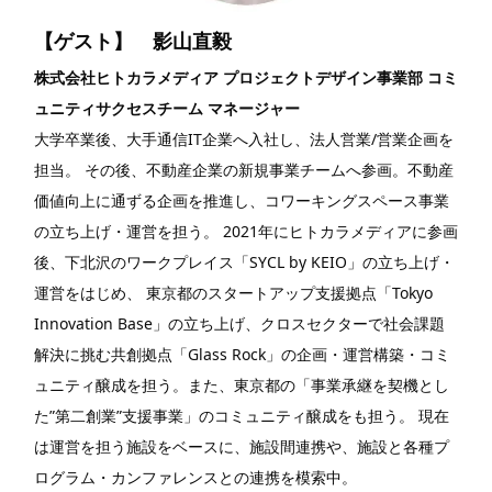
【ゲスト】 影山直毅
株式会社ヒトカラメディア プロジェクトデザイン事業部 コミ
ュニティサクセスチーム マネージャー
大学卒業後、大手通信IT企業へ入社し、法人営業/営業企画を
担当。 その後、不動産企業の新規事業チームへ参画。不動産
価値向上に通ずる企画を推進し、コワーキングスペース事業
の立ち上げ・運営を担う。 2021年にヒトカラメディアに参画
後、下北沢のワークプレイス「SYCL by KEIO」の立ち上げ・
運営をはじめ、 東京都のスタートアップ支援拠点「Tokyo
Innovation Base」の立ち上げ、クロスセクターで社会課題
解決に挑む共創拠点「Glass Rock」の企画・運営構築・コミ
ュニティ醸成を担う。また、東京都の「事業承継を契機とし
た”第二創業”支援事業」のコミュニティ醸成をも担う。 現在
は運営を担う施設をベースに、施設間連携や、施設と各種プ
ログラム・カンファレンスとの連携を模索中。