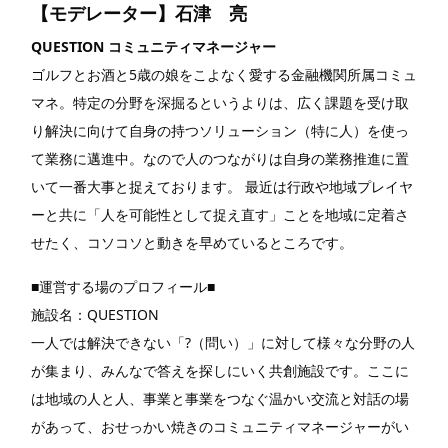
【モデレーター】石津 亮
QUESTION コミュニティマネージャー
ゴルフとお酒と5歳の娘をこよなく愛する金融機関所属コミュ
マネ。特定の分野を深掘るというよりは、広く課題を受け取
り解決に向けて自身の持つソリューション（特に人）を使っ
て業務に邁進中。なので人のつながりは自身の業務推進に置
いて一番大事と捉えております。 最近は行政や地域プレイヤ
ーと共に「人を可能性として捉え直す」ことを地域に定着さ
せたく、コソコソと動きを早めているところです。
■運営する場のプロフィール■
施設名：QUESTION
一人では解決できない「?（問い）」に対して様々な分野の人
が集まり、みんなで答えを探しにいく共創施設です。ここに
は地域の人と人、事業と事業をつなぐ温かい交流と対話の場
があって、おせっかい焼きのコミュニティマネージャーがい