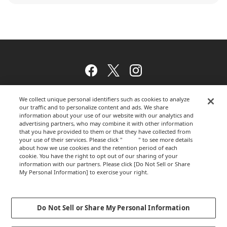
Facebook
Twitter
Instagram
We collect unique personal identifiers such as cookies to analyze
our traffic and to personalize content and ads. We share
ウェブサイトのご利用について
information about your use of our website with our analytics and
advertising partners, who may combine it with other information
that you have provided to them or that they have collected from
your use of their services. Please click "
here
" to see more details
about how we use cookies and the retention period of each
プライバシーポリシー
cookie. You have the right to opt out of our sharing of your
information with our partners. Please click [Do Not Sell or Share
My Personal Information] to exercise your right.
Privacy Policy
運営会社
Change your sell or share preference
Do Not Sell or Share My Personal Information