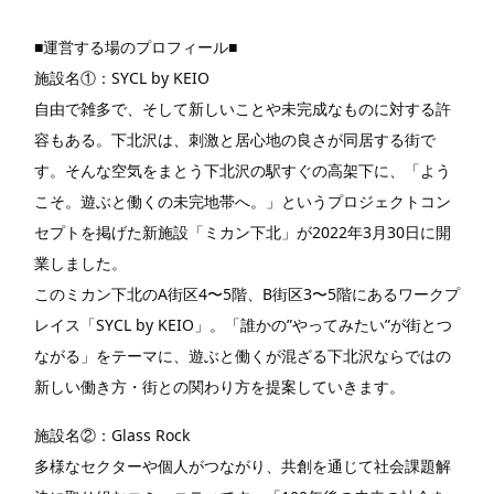
■運営する場のプロフィール■
施設名①：SYCL by KEIO
自由で雑多で、そして新しいことや未完成なものに対する許
容もある。下北沢は、刺激と居心地の良さが同居する街で
す。そんな空気をまとう下北沢の駅すぐの高架下に、「よう
こそ。遊ぶと働くの未完地帯へ。」というプロジェクトコン
セプトを掲げた新施設「ミカン下北」が2022年3月30日に開
業しました。
このミカン下北のA街区4〜5階、B街区3〜5階にあるワークプ
レイス「SYCL by KEIO」。「誰かの”やってみたい”が街とつ
ながる」をテーマに、遊ぶと働くが混ざる下北沢ならではの
新しい働き方・街との関わり方を提案していきます。
施設名②：Glass Rock
多様なセクターや個人がつながり、共創を通じて社会課題解