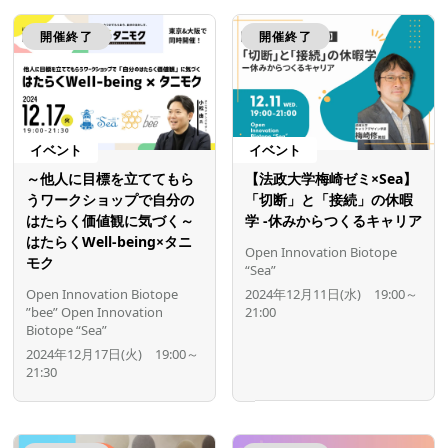
開催終了
開催終了
イベント
イベント
～他人に目標を立ててもら
【法政大学梅崎ゼミ×Sea】
うワークショップで自分の
「切断」と「接続」の休暇
はたらく価値観に気づく～
学 ‐休みからつくるキャリア
はたらくWell-being×タニ
Open Innovation Biotope
モク
“Sea”
Open Innovation Biotope
2024年12月11日(水) 19:00～
”bee”
Open Innovation
21:00
Biotope “Sea”
2024年12月17日(火) 19:00～
21:30