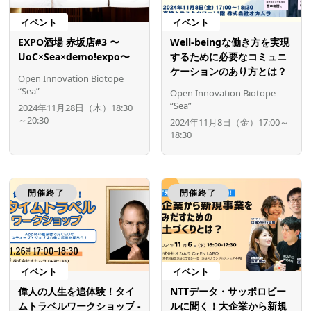
イベント
イベント
EXPO酒場 赤坂店#3 〜
Well-beingな働き方を実現
UoC×Sea×demo!expo〜
するために必要なコミュニ
ケーションのあり方とは？
Open Innovation Biotope
“Sea”
Open Innovation Biotope
“Sea”
2024年11月28日（木）18:30
～20:30
2024年11月8日（金）17:00～
18:30
開催終了
開催終了
イベント
イベント
偉人の人生を追体験！タイ
NTTデータ・サッポロビー
ムトラベルワークショップ -
ルに聞く！大企業から新規